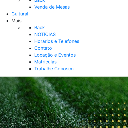
Back
Venda de Mesas
Cultural
Mais
Back
NOTÍCIAS
Horários e Telefones
Contato
Locação e Eventos
Matrículas
Trabalhe Conosco