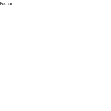
Fechar
Balanço Patrimonial
Junho