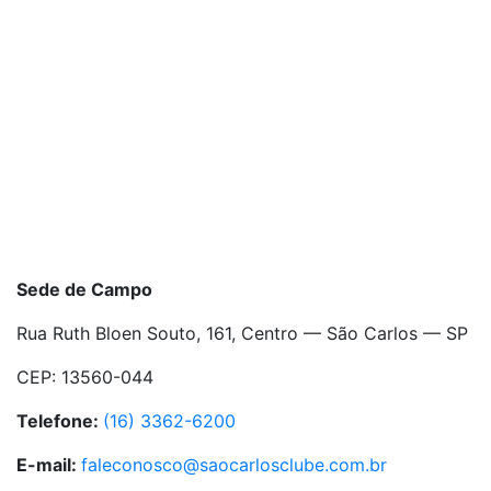
NATAÇÃO
NATAÇÃO • BEBÊ
NATAÇÃO • MIRIM
NATAÇÃO •
INFANTIL
NATAÇÃO • ADULTO
TÊNIS
TÊNIS
TÊNIS DE MESA
TÊNIS DE MESA
VÔLEI
Sede de Campo
VÔLEI
VÔLEI DE AREIA
Rua Ruth Bloen Souto, 161, Centro — São Carlos — SP
VÔLEI DE AREIA
CEP: 13560-044
Telefone:
(16) 3362-6200
E-mail:
faleconosco@saocarlosclube.com.br