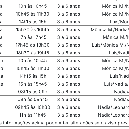
ta
10h às 10h45
3 a 6 anos
Mônica M./N
ta
10h45 às 11h30
3 a 6 anos
Mônica M./N
ta
14h15 às 15h
3 a 6 anos
Luis/Môn
ta
15h30 às 16h15
3 a 6 anos
Mônica M./Nadia/
ta
17h às 17h45
3 a 6 anos
Mônica M./
ta
17h45 às 18h30
3 a 6 anos
Luis/Mônica M./N
ta
18h30 às 19h15
3 a 6 anos
Luis/Nadi
ta
10h às 10h45
3 a 6 anos
Mônica M./N
ta
10h45 às 11h30
3 a 6 anos
Mônica M./N
ta
14h15 às 15h
3 a 6 anos
Luis/Nad
ta
15h às 15h45
3 a 6 anos
Luis/Nadia/
08h15 às 09h
3 a 6 anos
Nadia/
09h às 09h45
3 a 6 anos
Nadia/
09h45 às 10h30
3 a 6 anos
Nadia/Leonard
11h às 11h45
3 a 6 anos
Nadia/Leonard
s informações acima podem ter alterações sem aviso prévi